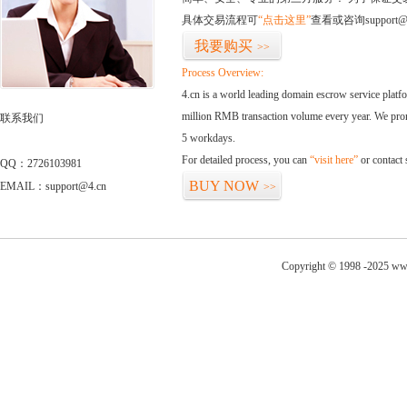
具体交易流程可
“点击这里”
查看或咨询support@
我要购买
>>
Process Overview:
4.cn is a world leading domain escrow service plat
million RMB transaction volume every year. We promi
联系我们
5 workdays.
For detailed process, you can
“visit here”
or contact
QQ：2726103981
BUY NOW
EMAIL：support@4.cn
>>
Copyright © 1998 -2025 www